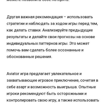
Другая важная рекомендация – использовать
стратегии и наблюдать за ходом игры перед тем,
как делать ставки. Анализируйте предыдущие
результаты и делайте свои прогнозы на основе
индивидуальных паттернов игры. Это может
помочь вам сделать более осознанные и
обоснованные решения.
Aviator игра предлагает увлекательное и
захватывающее игровое приключение, сочетая в
себе азарт и возможность выигрыша. Опытные
игроки рекомендуют быть осторожными и
контролировать свою игру, а также использовать