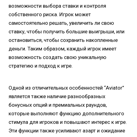
возможности выбора ставки и контроля
собственного риска. Игрок может
самостоятельно решать, увеличить ли свою
ставку, чтобы получить большие выигрыши, или
остановиться, чтобы сохранить накопленные
деньги. Таким образом, каждый игрок имеет
возможность создать свою уникальную
стратегию и подход к игре.
Одной из отличительных особенностей “Aviator”
является также наличие разнообразных
бонусных опций и премиальных раундов,
которые выполняют функцию дополнительного
стимула для игроков и повышают интерес к игре.
Эти функции также усиливают азарт и ожидание