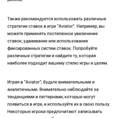
Также рекомендуется использовать различные
стратегии ставок в игре “Aviator”. Например, вы
можете применять постепенное увеличение
ставок, удваивание или использование
фиксированных систем ставок. Попробуйте
различные стратегии и найдите ту, которая
наиболее подходит вашему стилю игры и целям.
Играя в “Aviator”, будьте внимательными и
аналитичными. Внимательно наблюдайте за
тенденциями и паттернами, которые могут
появиться в игре, и используйте их в свою пользу.
Некоторые игроки предпочитают записывать