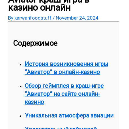
казино онлайн
By
karwanfoodstuff
/
November 24, 2024
Содержимое
История возникновения игры
“Авиатор” в онлайн-казино
Обзор геймплея в краш-игре
“Авиатор” на сайте онлайн-
казино
Уникальная атмосфера авиации