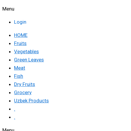
Menu
Login
HOME
Fruits
Vegetables
Green Leaves
Meat
Fish
Dry Fruits
Grocery
Uzbek Products
.
.
Menu