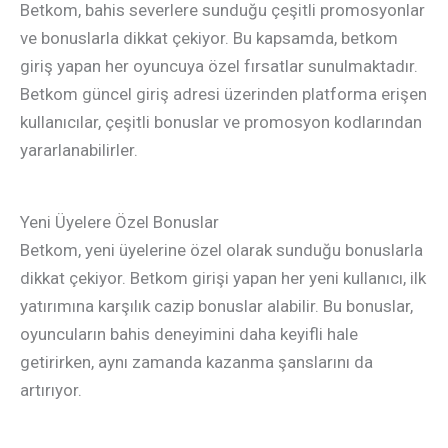
Betkom, bahis severlere sunduğu çeşitli promosyonlar
ve bonuslarla dikkat çekiyor. Bu kapsamda, betkom
giriş yapan her oyuncuya özel fırsatlar sunulmaktadır.
Betkom güncel giriş adresi üzerinden platforma erişen
kullanıcılar, çeşitli bonuslar ve promosyon kodlarından
yararlanabilirler.
Yeni Üyelere Özel Bonuslar
Betkom, yeni üyelerine özel olarak sunduğu bonuslarla
dikkat çekiyor. Betkom girişi yapan her yeni kullanıcı, ilk
yatırımına karşılık cazip bonuslar alabilir. Bu bonuslar,
oyuncuların bahis deneyimini daha keyifli hale
getirirken, aynı zamanda kazanma şanslarını da
artırıyor.