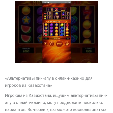
«Альтернативы пин-апу в онлайн-казино для
игроков из Казахстана»
Игрокам из Казахстана, ищущим альтернативы пин-
апу в онлайн-казино, могу предложить несколько
вариантов. Во-первых, вы можете воспользоваться