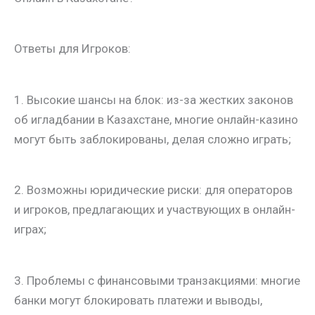
Ответы для Игроков:
1. Высокие шансы на блок: из-за жестких законов
об игладбании в Казахстане, многие онлайн-казино
могут быть заблокированы, делая сложно играть;
2. Возможны юридические риски: для операторов
и игроков, предлагающих и участвующих в онлайн-
играх;
3. Проблемы с финансовыми транзакциями: многие
банки могут блокировать платежи и выводы,