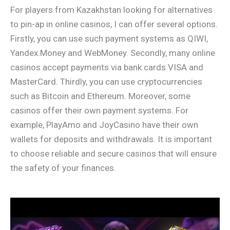
For players from Kazakhstan looking for alternatives
to pin-ap in online casinos, I can offer several options.
Firstly, you can use such payment systems as QIWI,
Yandex.Money and WebMoney. Secondly, many online
casinos accept payments via bank cards VISA and
MasterCard. Thirdly, you can use cryptocurrencies
such as Bitcoin and Ethereum. Moreover, some
casinos offer their own payment systems. For
example, PlayAmo and JoyCasino have their own
wallets for deposits and withdrawals. It is important
to choose reliable and secure casinos that will ensure
the safety of your finances.