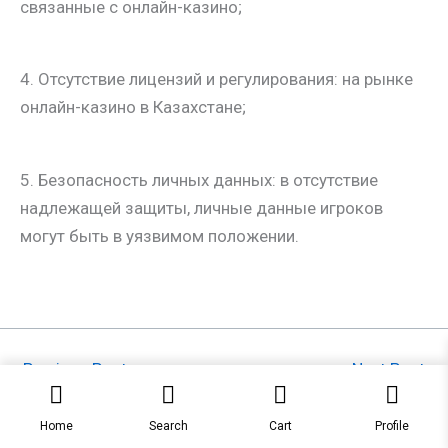
связанные с онлайн-казино;
4. Отсутствие лицензий и регулирования: на рынке
онлайн-казино в Казахстане;
5. Безопасность личных данных: в отсутствие
надлежащей защиты, личные данные игроков
могут быть в уязвимом положении.
←
Previous Post
Next Post
→
Home
Search
Cart
Profile
Search