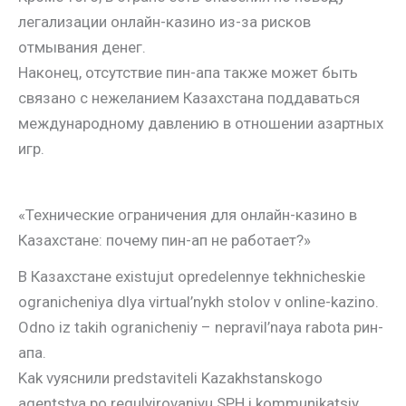
легализации онлайн-казино из-за рисков
отмывания денег.
Наконец, отсутствие пин-апа также может быть
связано с нежеланием Казахстана поддаваться
международному давлению в отношении азартных
игр.
«Технические ограничения для онлайн-казино в
Казахстане: почему пин-ап не работает?»
В Казахстане existujut opredelennye tekhnicheskie
ogranicheniya dlya virtual’nykh stolov v online-kazinо.
Odno iz takih ogranicheniy – nepravil’naya rabota pин-
апа.
Kak vyяснили predstaviteli Kazakhstanskogo
agentstva po regulyirovaniyu SPH i kommunikatsiy,