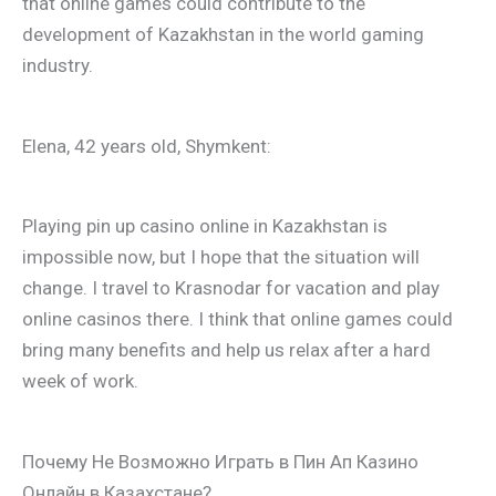
that online games could contribute to the
development of Kazakhstan in the world gaming
industry.
Elena, 42 years old, Shymkent:
Playing pin up casino online in Kazakhstan is
impossible now, but I hope that the situation will
change. I travel to Krasnodar for vacation and play
online casinos there. I think that online games could
bring many benefits and help us relax after a hard
week of work.
Почему Не Возможно Играть в Пин Ап Казино
Онлайн в Казахстане?