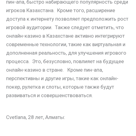
пин-апа, быстро набирающего популярность среди
игроков Казахстана. Кроме того, расширение
доступа к интернету позволяет предположить рост
игровой аудитории. Также следует отметить, что
онлайн-казино в Казахстане активно интегрируют
современные технологии, такие как виртуальная и
дополненная реальность, для улучшения игрового
процесса. Это, безусловно, повлияет на будущее
онлайн-казино в стране. Кроме пин-апа,
перспективны и другие игры, такие как онлайн-
покер, рулетка и слоты, которые также будут
развиваться и совершенствоваться.
Сvetlana, 28 лет, Алматы: