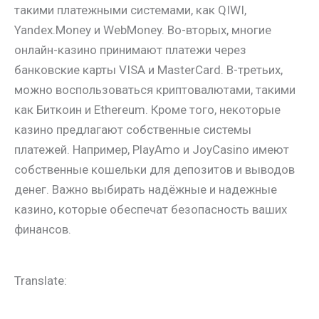
такими платежными системами, как QIWI,
Yandex.Money и WebMoney. Во-вторых, многие
онлайн-казино принимают платежи через
банковские карты VISA и MasterCard. В-третьих,
можно воспользоваться криптовалютами, такими
как Биткоин и Ethereum. Кроме того, некоторые
казино предлагают собственные системы
платежей. Например, PlayAmo и JoyCasino имеют
собственные кошельки для депозитов и выводов
денег. Важно выбирать надёжные и надежные
казино, которые обеспечат безопасность ваших
финансов.
Translate: