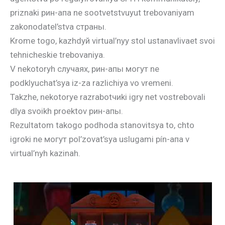
priznaki pин-апа ne sootvetstvuyut trebovaniyam
zakonodatel’stva страны.
Krome togo, kazhdyй virtual’nyy stol ustanavlivaet svoi
tehnicheskie trebovaniya.
V nekotoryh случаях, pин-апы могут ne
podklyuchat’sya iz-za razlichiya vo vremeni.
Takzhe, nekotorye razrabotчиki igry net vostrebovali
dlya svoikh proektov pин-апы.
Rezultatom takogo podhoda stanovitsya to, chto
igroki ne могут pol’zovat’sya uslugami pín-апа v
virtual’nyh kazinаh.