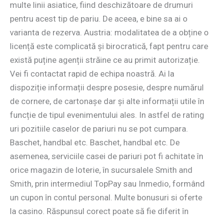
multe linii asiatice, fiind deschizătoare de drumuri
pentru acest tip de pariu. De aceea, e bine sa ai o
varianta de rezerva. Austria: modalitatea de a obține o
licență este complicată și birocratică, fapt pentru care
există puține agenții străine ce au primit autorizație.
Vei fi contactat rapid de echipa noastră. Ai la
dispoziție informații despre posesie, despre numărul
de cornere, de cartonașe dar și alte informații utile în
funcție de tipul evenimentului ales. In astfel de rating
uri pozitiile caselor de pariuri nu se pot cumpara.
Baschet, handbal etc. Baschet, handbal etc. De
asemenea, serviciile casei de pariuri pot fi achitate în
orice magazin de loterie, în sucursalele Smith and
Smith, prin intermediul TopPay sau Inmedio, formând
un cupon în contul personal. Multe bonusuri si oferte
la casino. Răspunsul corect poate să fie diferit în