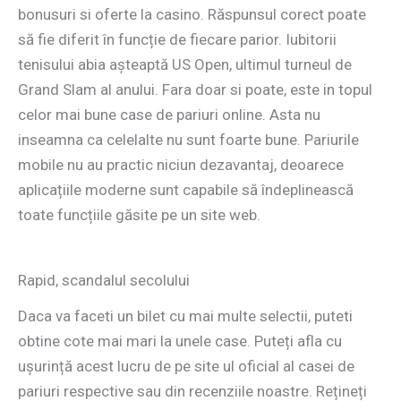
bonusuri si oferte la casino. Răspunsul corect poate
să fie diferit în funcție de fiecare parior. Iubitorii
tenisului abia așteaptă US Open, ultimul turneul de
Grand Slam al anului. Fara doar si poate, este in topul
celor mai bune case de pariuri online. Asta nu
inseamna ca celelalte nu sunt foarte bune. Pariurile
mobile nu au practic niciun dezavantaj, deoarece
aplicațiile moderne sunt capabile să îndeplinească
toate funcțiile găsite pe un site web.
Rapid, scandalul secolului
Daca va faceti un bilet cu mai multe selectii, puteti
obtine cote mai mari la unele case. Puteți afla cu
ușurință acest lucru de pe site ul oficial al casei de
pariuri respective sau din recenziile noastre. Rețineți