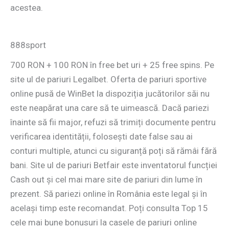
acestea.
888sport
700 RON + 100 RON în free bet uri + 25 free spins. Pe
site ul de pariuri Legalbet. Oferta de pariuri sportive
online pusă de WinBet la dispoziția jucătorilor săi nu
este neapărat una care să te uimească. Dacă pariezi
înainte să fii major, refuzi să trimiți documente pentru
verificarea identității, folosești date false sau ai
conturi multiple, atunci cu siguranță poți să rămâi fără
bani. Site ul de pariuri Betfair este inventatorul funcției
Cash out și cel mai mare site de pariuri din lume în
prezent. Să pariezi online în România este legal și în
același timp este recomandat. Poți consulta Top 15
cele mai bune bonusuri la casele de pariuri online