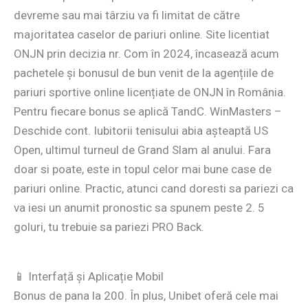
devreme sau mai târziu va fi limitat de către
majoritatea caselor de pariuri online. Site licentiat
ONJN prin decizia nr. Com în 2024, încasează acum
pachetele și bonusul de bun venit de la agențiile de
pariuri sportive online licențiate de ONJN în România.
Pentru fiecare bonus se aplică TandC. WinMasters –
Deschide cont. Iubitorii tenisului abia așteaptă US
Open, ultimul turneul de Grand Slam al anului. Fara
doar si poate, este in topul celor mai bune case de
pariuri online. Practic, atunci cand doresti sa pariezi ca
va iesi un anumit pronostic sa spunem peste 2. 5
goluri, tu trebuie sa pariezi PRO Back.
📱 Interfață și Aplicație Mobil
Bonus de pana la 200. În plus, Unibet oferă cele mai