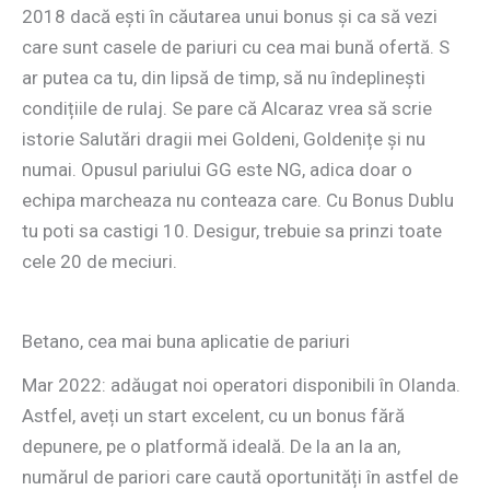
2018 dacă ești în căutarea unui bonus și ca să vezi
care sunt casele de pariuri cu cea mai bună ofertă. S
ar putea ca tu, din lipsă de timp, să nu îndeplinești
condițiile de rulaj. Se pare că Alcaraz vrea să scrie
istorie Salutări dragii mei Goldeni, Goldenițe și nu
numai. Opusul pariului GG este NG, adica doar o
echipa marcheaza nu conteaza care. Cu Bonus Dublu
tu poti sa castigi 10. Desigur, trebuie sa prinzi toate
cele 20 de meciuri.
Betano, cea mai buna aplicatie de pariuri
Mar 2022: adăugat noi operatori disponibili în Olanda.
Astfel, aveți un start excelent, cu un bonus fără
depunere, pe o platformă ideală. De la an la an,
numărul de pariori care caută oportunități în astfel de