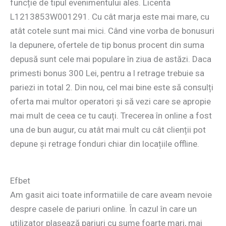
funcție de tipul evenimentului ales. Licenta
L1213853W001291. Cu cât marja este mai mare, cu
atât cotele sunt mai mici. Când vine vorba de bonusuri
la depunere, ofertele de tip bonus procent din suma
depusă sunt cele mai populare în ziua de astăzi. Daca
primesti bonus 300 Lei, pentru a l retrage trebuie sa
pariezi in total 2. Din nou, cel mai bine este să consulți
oferta mai multor operatori și să vezi care se apropie
mai mult de ceea ce tu cauți. Trecerea în online a fost
una de bun augur, cu atât mai mult cu cât clienții pot
depune și retrage fonduri chiar din locațiile offline.
Efbet
Am gasit aici toate informatiile de care aveam nevoie
despre casele de pariuri online. În cazul în care un
utilizator plasează pariuri cu sume foarte mari, mai