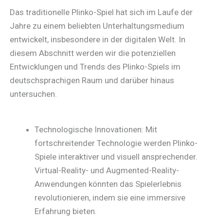
Das traditionelle Plinko-Spiel hat sich im Laufe der
Jahre zu einem beliebten Unterhaltungsmedium
entwickelt, insbesondere in der digitalen Welt. In
diesem Abschnitt werden wir die potenziellen
Entwicklungen und Trends des Plinko-Spiels im
deutschsprachigen Raum und darüber hinaus
untersuchen.
Technologische Innovationen: Mit
fortschreitender Technologie werden Plinko-
Spiele interaktiver und visuell ansprechender.
Virtual-Reality- und Augmented-Reality-
Anwendungen könnten das Spielerlebnis
revolutionieren, indem sie eine immersive
Erfahrung bieten.