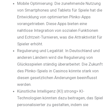
Mobile Optimierung: Die zunehmende Nutzung
von Smartphones und Tablets für Spiele hat die
Entwicklung von optimierten Plinko-Apps
vorangetrieben. Diese Apps bieten eine
nahtlose Integration von sozialen Funktionen
und Echtzeit-Turnieren, was die Attraktivität für
Spieler erhöht.
Regulierung und Legalität: In Deutschland und
anderen Ländern wird die Regulierung von
Glücksspielen ständig überarbeitet. Die Zukunft
des Plinko-Spiels in Casinos könnte stark von
diesen gesetzlichen Änderungen beeinflusst
werden.
Künstliche Intelligenz (KI):strong> KI-
Technologien könnten dazu beitragen, das Spiel
personalisierter zu gestalten, indem sie