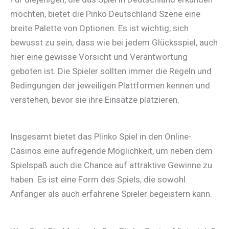
möchten, bietet die Pinko Deutschland Szene eine
breite Palette von Optionen. Es ist wichtig, sich
bewusst zu sein, dass wie bei jedem Glücksspiel, auch
hier eine gewisse Vorsicht und Verantwortung
geboten ist. Die Spieler sollten immer die Regeln und
Bedingungen der jeweiligen Plattformen kennen und
verstehen, bevor sie ihre Einsätze platzieren.
Insgesamt bietet das Plinko Spiel in den Online-
Casinos eine aufregende Möglichkeit, um neben dem
Spielspaß auch die Chance auf attraktive Gewinne zu
haben. Es ist eine Form des Spiels, die sowohl
Anfänger als auch erfahrene Spieler begeistern kann.