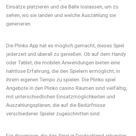
Einsätze platzieren und die Bälle loslassen, um zu
sehen, wo sie landen und welche Auszahlung sie
generieren.
Die Plinko App hat es möglich gemacht, dieses Spiel
jederzeit und überall zu genießen. Ob auf dem Handy
oder Tablet, die mobilen Anwendungen bieten eine
nahtlose Erfahrung, die den Spielern ermöglicht, in
ihrem eigenen Tempo zu spielen. Die Plinko spiel
Angebote in den Plinko casino Räumen sind vielfältig,
mit unterschiedlichen Einsatzmöglichkeiten und
Auszahlungsplänen, die auf die Bedürfnisse
verschiedener Spieler zugeschnitten sind.
Für diejenigen, die das Spiel in Deutschland erkunden