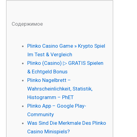
Содержимое
Plinko Casino Game » Krypto Spiel
Im Test & Vergleich
Plinko (Casino) ▷ GRATIS Spielen
& Echtgeld Bonus
Plinko Nagelbrett –
Wahrscheinlichkeit, Statistik,
Histogramm – PhET
Plinko App – Google Play-
Community
Was Sind Die Merkmale Des Plinko
Casino Minispiels?