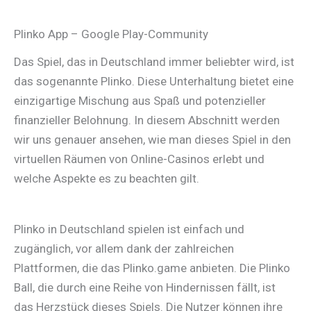
Plinko App – Google Play-Community
Das Spiel, das in Deutschland immer beliebter wird, ist
das sogenannte Plinko. Diese Unterhaltung bietet eine
einzigartige Mischung aus Spaß und potenzieller
finanzieller Belohnung. In diesem Abschnitt werden
wir uns genauer ansehen, wie man dieses Spiel in den
virtuellen Räumen von Online-Casinos erlebt und
welche Aspekte es zu beachten gilt.
Plinko in Deutschland spielen ist einfach und
zugänglich, vor allem dank der zahlreichen
Plattformen, die das Plinko.game anbieten. Die Plinko
Ball, die durch eine Reihe von Hindernissen fällt, ist
das Herzstück dieses Spiels. Die Nutzer können ihre