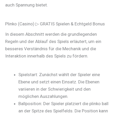
auch Spannung bietet.
Plinko (Casino) ▷ GRATIS Spielen & Echtgeld Bonus
In diesem Abschnitt werden die grundlegenden
Regeln und der Ablauf des Spiels erläutert, um ein
besseres Verständnis für die Mechanik und die
Interaktion innerhalb des Spiels zu fördern.
Spielstart: Zunächst wählt der Spieler eine
Ebene und setzt einen Einsatz. Die Ebenen
variieren in der Schwierigkeit und den
möglichen Auszahlungen.
Ballposition: Der Spieler platziert die plinko ball
an der Spitze des Spielfelds. Die Position kann