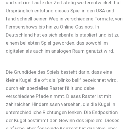
und sich im Laufe der Zeit stetig weiterentwickelt hat.
Ursprünglich entstand dieses Spiel in den USA und
fand schnell seinen Weg in verschiedene Formate, von
Fernsehshows bis hin zu Online-Casinos. In
Deutschland hat es sich ebenfalls etabliert und ist zu
einem beliebten Spiel geworden, das sowohl im
digitalen als auch im analogen Raum genutzt wird.
Die Grundidee des Spiels besteht darin, dass eine
kleine Kugel, die oft als “plinko ball” bezeichnet wird,
durch ein spezielles Raster fällt und dabei
verschiedene Pfade nimmt. Dieses Raster ist mit
zahlreichen Hindernissen versehen, die die Kugel in
unterschiedliche Richtungen lenken. Die Endposition
der Kugel bestimmt den Gewinn des Spielers. Dieses
einfache, aber fesselnde Konzept hat das Spiel über