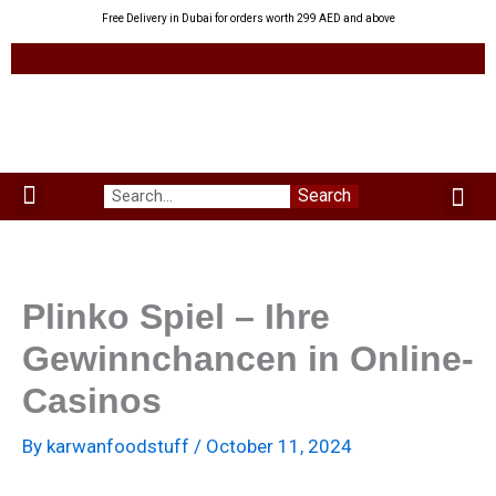
Skip
Free Delivery in Dubai for orders worth 299 AED and above
to
content
Me
Search
Menu
Green Leaves
Uzbek Products
My acco
About us
Plinko Spiel – Ihre
Gewinnchancen in Online-
Casinos
By
karwanfoodstuff
/
October 11, 2024