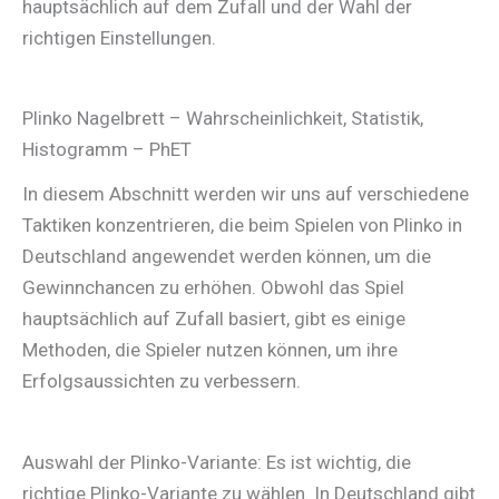
hauptsächlich auf dem Zufall und der Wahl der
richtigen Einstellungen.
Plinko Nagelbrett – Wahrscheinlichkeit, Statistik,
Histogramm – PhET
In diesem Abschnitt werden wir uns auf verschiedene
Taktiken konzentrieren, die beim Spielen von Plinko in
Deutschland angewendet werden können, um die
Gewinnchancen zu erhöhen. Obwohl das Spiel
hauptsächlich auf Zufall basiert, gibt es einige
Methoden, die Spieler nutzen können, um ihre
Erfolgsaussichten zu verbessern.
Auswahl der Plinko-Variante: Es ist wichtig, die
richtige Plinko-Variante zu wählen. In Deutschland gibt