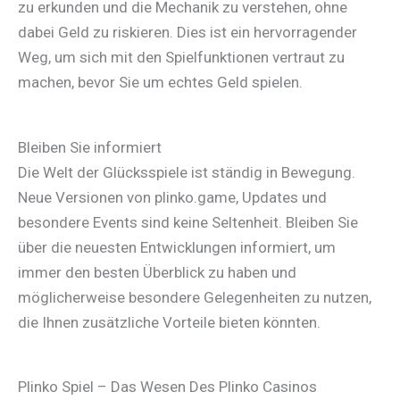
zu erkunden und die Mechanik zu verstehen, ohne
dabei Geld zu riskieren. Dies ist ein hervorragender
Weg, um sich mit den Spielfunktionen vertraut zu
machen, bevor Sie um echtes Geld spielen.
Bleiben Sie informiert
Die Welt der Glücksspiele ist ständig in Bewegung.
Neue Versionen von plinko.game, Updates und
besondere Events sind keine Seltenheit. Bleiben Sie
über die neuesten Entwicklungen informiert, um
immer den besten Überblick zu haben und
möglicherweise besondere Gelegenheiten zu nutzen,
die Ihnen zusätzliche Vorteile bieten könnten.
Plinko Spiel – Das Wesen Des Plinko Casinos