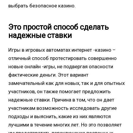
выбрать безопасное казино.
Это простой способ сделать
надежные ставки
Игры в игровых автоматах интернет -казино –
отличный способ протестировать совершенно
новые онлайн -игры, не подвергая опасности
фактические деньги. Этот вариант
замечательный как для новых, так и для опытных
участников, он также помогает предложить
надежные ставки. Причина в том, что он дает
участникам возможность исследовать другие
подходы и выяснить, какие из них являются
лучшими в течение многих лет. Но это позволяет