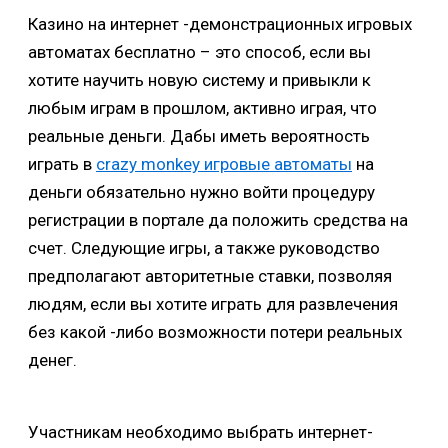
Казино на интернет -демонстрационных игровых
автоматах бесплатно – это способ, если вы
хотите научить новую систему и привыкли к
любым играм в прошлом, активно играя, что
реальные деньги. Дабы иметь вероятность
играть в
crazy monkey игровые автоматы
на
деньги обязательно нужно войти процедуру
регистрации в портале да положить средства на
счет.
Следующие игры, а также руководство
предполагают авторитетные ставки, позволяя
людям, если вы хотите играть для развлечения
без какой -либо возможности потери реальных
денег.
Участникам необходимо выбрать интернет-