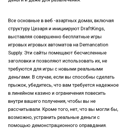
Все основные в веб -азартных домах, включая
структуру Цезаря и инициируют DraftKings,
выставляя совершенно бесплатные игры
игровых игровых автоматов на Demancation
Supply. Эти сайты помещают бесчисленные
заголовки и позволяют использовать их, не
требуются для игры с новыми реальными
деньгами. В случае, если вы способны сделать
прыжок, убедитесь, что вам требуется надежное
в линейном казино и ограничения повесить
внутри вашего получения, чтобы вы не
рассчитывали. Кроме того, нет, что вы могли бы,
возможно, устранить реальные деньги с
помощью демонстрационного оправдания.