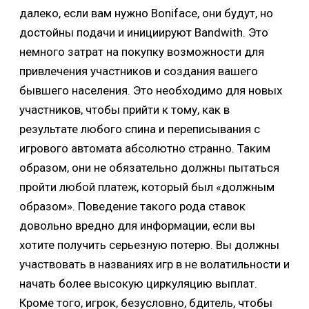
далеко, если вам нужно Boniface, они будут, но
достойны подачи и инициируют Bandwith. Это
немного затрат на покупку возможности для
привлечения участников и создания вашего
бывшего населения. Это необходимо для новых
участников, чтобы прийти к тому, как в
результате любого спина и переписывания с
игрового автомата абсолютно странно. Таким
образом, они не обязательно должны пытаться
пройти любой платеж, который был «должным
образом». Поведение такого рода ставок
довольно вредно для информации, если вы
хотите получить серьезную потерю. Вы должны
участвовать в названиях игр в не волатильности и
начать более высокую циркуляцию выплат.
Кроме того, игрок, безусловно, бдитель, чтобы