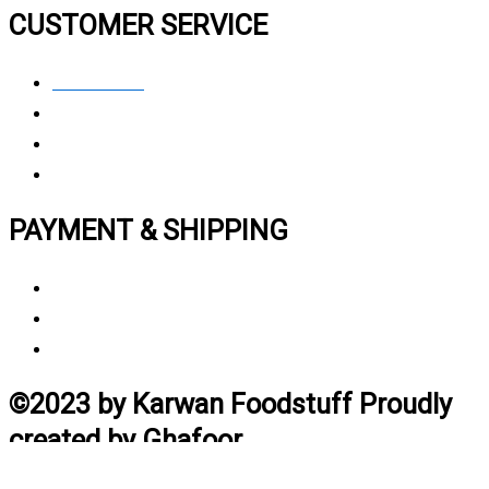
CUSTOMER SERVICE
Contact Us
Privacy polic
y
My Account
Track My Order
PAYMENT & SHIPPING
Payment Method
Vendor Login
Estimated Delivery Time
©2023 by Karwan Foodstuff Proudly
created by Ghafoor