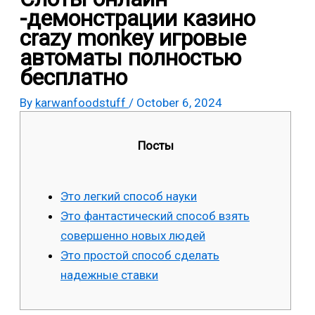
-демонстрации казино
crazy monkey игровые
автоматы полностью
бесплатно
By
karwanfoodstuff
/
October 6, 2024
Посты
Это легкий способ науки
Это фантастический способ взять
совершенно новых людей
Это простой способ сделать
надежные ставки