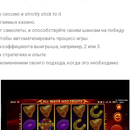
сию и strictly stick to it.
агаемых казино.
ют самолеты, и способствуйте своим шансам на победу.
чтобы автоматизировать процесс игры.
 коэффициента выигрыша, например, 2 или 3.
 стратегиях и опыте.
и изменением своего подхода, когда это необходимо.