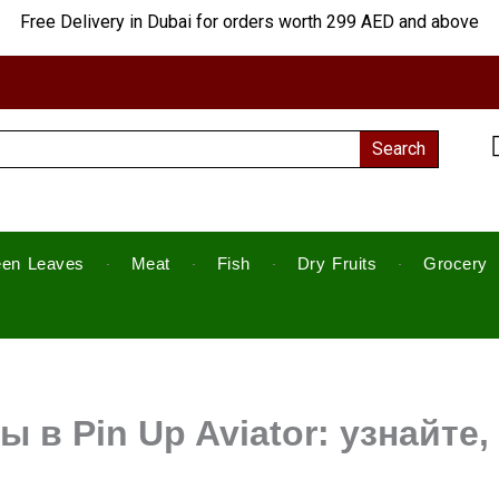
Free Delivery in Dubai for orders worth 299 AED and above
Search
een Leaves
Meat
Fish
Dry Fruits
Grocery
 в Pin Up Aviator: узнайте,