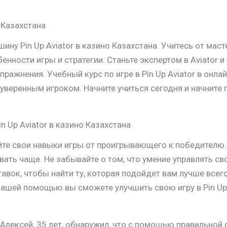
о Казахстана
ину Pin Up Aviator в казино Казахстана. Учитесь от маст
ности игры и стратегии. Станьте экспертом в Aviator и 
пражнения. Учебный курс по игре в Pin Up Aviator в он
уверенным игроком. Начните учиться сегодня и начните п
 Up Aviator в казино Казахстана
чшайте свои навыки игры от проигрывающего к победител
вать чаще. Не забывайте о том, что умение управлять с
авок, чтобы найти ту, которая подойдет вам лучше всег
шей помощью вы сможете улучшить свою игру в Pin Up A
я, Алексей, 35 лет, обнаружил, что с помощью правильно