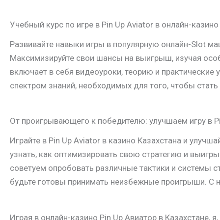
Учебный курс по игре в Pin Up Aviator в онлайн-казин
Развивайте навыки игры в популярную онлайн-Slot маш
Максимизируйте свои шансы на выигрыш, изучая особен
включает в себя видеоуроки, теорию и практические у
спектром знаний, необходимых для того, чтобы стать 
От проигрывающего к победителю: улучшаем игру в Pin
Играйте в Pin Up Aviator в казино Казахстана и улу
узнать, как оптимизировать свою стратегию и выигры
советуем опробовать различные тактики и системы ст
будьте готовы принимать неизбежные проигрыши. С на
Играя в онлайн-казино Pin Up Авиатор в Казахстане, 