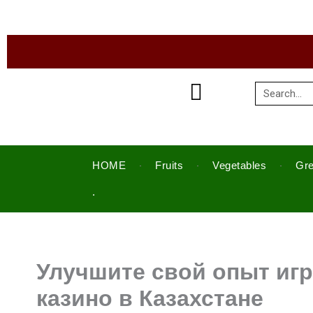
Skip
to
content
HOME
Fruits
Vegetables
Gr
.
Улучшите свой опыт игры
казино в Казахстане