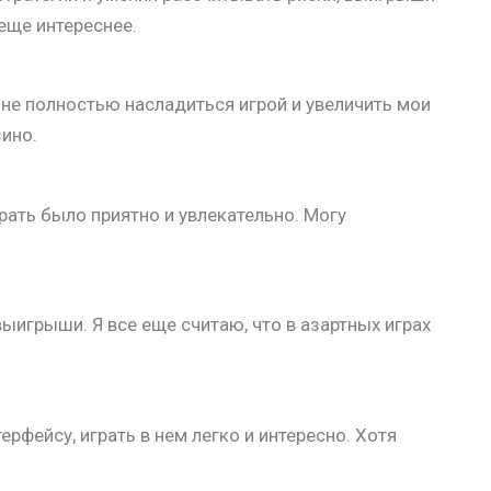
еще интереснее.
 мне полностью насладиться игрой и увеличить мои
ино.
грать было приятно и увлекательно. Могу
 выигрыши. Я все еще считаю, что в азартных играх
терфейсу, играть в нем легко и интересно. Хотя