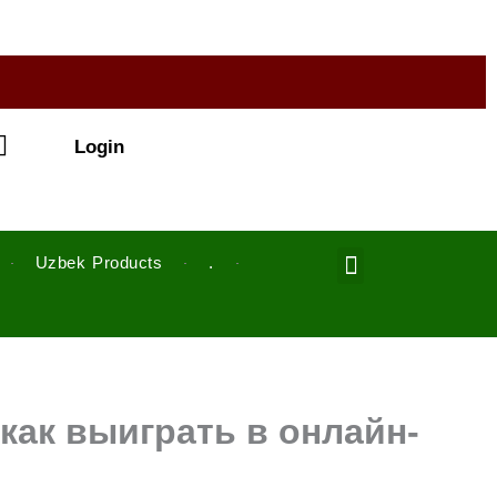
Login
Menu
Uzbek Products
.
My account
About us
 как выиграть в онлайн-