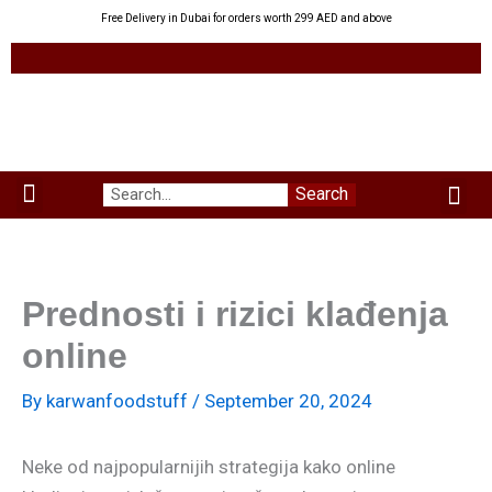
Skip
Free Delivery in Dubai for orders worth 299 AED and above
to
content
Me
Search
Menu
Green Leaves
Uzbek Products
My acco
About us
Prednosti i rizici klađenja
online
By
karwanfoodstuff
/
September 20, 2024
Neke od najpopularnijih strategija kako online