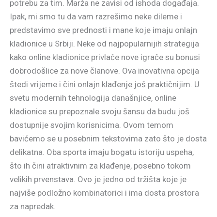
potrebu za tim. Marža ne zavisi od ishoda događaja.
Ipak, mi smo tu da vam razrešimo neke dileme i
predstavimo sve prednosti i mane koje imaju onlajn
kladionice u Srbiji. Neke od najpopularnijih strategija
kako online kladionice privlače nove igrače su bonusi
dobrodošlice za nove članove. Ova inovativna opcija
štedi vrijeme i čini onlajn klađenje još praktičnijim. U
svetu modernih tehnologija današnjice, online
kladionice su prepoznale svoju šansu da budu još
dostupnije svojim korisnicima. Ovom temom
bavićemo se u posebnim tekstovima zato što je dosta
delikatna. Oba sporta imaju bogatu istoriju uspeha,
što ih čini atraktivnim za klađenje, posebno tokom
velikih prvenstava. Ovo je jedno od tržišta koje je
najviše podložno kombinatorici i ima dosta prostora
za napredak.