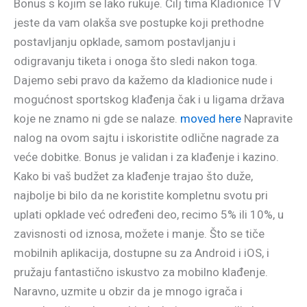
Bonus s kojim se lako rukuje. Cilj tima Kladionice TV
jeste da vam olakša sve postupke koji prethodne
postavljanju opklade, samom postavljanju i
odigravanju tiketa i onoga što sledi nakon toga.
Dajemo sebi pravo da kažemo da kladionice nude i
mogućnost sportskog klađenja čak i u ligama država
koje ne znamo ni gde se nalaze.
moved here
Napravite
nalog na ovom sajtu i iskoristite odlične nagrade za
veće dobitke. Bonus je validan i za klađenje i kazino.
Kako bi vaš budžet za klađenje trajao što duže,
najbolje bi bilo da ne koristite kompletnu svotu pri
uplati opklade već određeni deo, recimo 5% ili 10%, u
zavisnosti od iznosa, možete i manje. Što se tiče
mobilnih aplikacija, dostupne su za Android i iOS, i
pružaju fantastično iskustvo za mobilno klađenje.
Naravno, uzmite u obzir da je mnogo igrača i