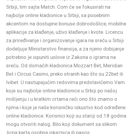
Srbiji, tim sajta Match. Com će se fokusirati na
najbolje online kladionice u Srbiji, sa posebnim
akcentom na dostupne bonuse dobrodošlice, mobilne
aplikacije za klađenje, uživo klađenje i kvote. Licencu
za priređivanje i organizovanje igara na sreću u Srbiji
dodeljuje Ministarstvo finansija, a za njeno dobijanje
potrebno je ispuniti uslove iz Zakona o igrama na
sreću. Od domaćih kladionica Mozzart Bet, Meridian
Bet i Circus Casino, preko stranih kao što su 22bet ili
Ivibet. U nastupajućim redovima predstavićemo Vam
koje su najbolje online kladionice u Srbiji po našoj
mišljenju i u kratkim crtama reći ono što znamo o
njima i koje je naše korisničko iskustvo kod određene
online kladionice. Korisnici koji su stariji od 18 godina
mogu otvoriti nalog. Bilo koji dokument sa slikom
,licna karta osobna iskaznica ili pasos