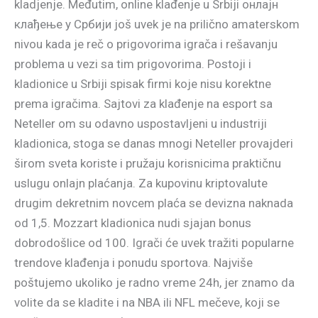
kladjenje. Međutim, online klađenje u Srbiji онлајн
клађење у Србији još uvek je na prilično amaterskom
nivou kada je reč o prigovorima igrača i rešavanju
problema u vezi sa tim prigovorima. Postoji i
kladionice u Srbiji spisak firmi koje nisu korektne
prema igračima. Sajtovi za klađenje na esport sa
Neteller om su odavno uspostavljeni u industriji
kladionica, stoga se danas mnogi Neteller provajderi
širom sveta koriste i pružaju korisnicima praktičnu
uslugu onlajn plaćanja. Za kupovinu kriptovalute
drugim dekretnim novcem plaća se devizna naknada
od 1,5. Mozzart kladionica nudi sjajan bonus
dobrodošlice od 100. Igrači će uvek tražiti popularne
trendove klađenja i ponudu sportova. Najviše
poštujemo ukoliko je radno vreme 24h, jer znamo da
volite da se kladite i na NBA ili NFL mečeve, koji se