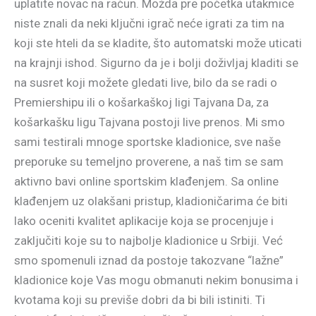
uplatite novac na račun. Možda pre početka utakmice
niste znali da neki ključni igrač neće igrati za tim na
koji ste hteli da se kladite, što automatski može uticati
na krajnji ishod. Sigurno da je i bolji doživljaj kladiti se
na susret koji možete gledati live, bilo da se radi o
Premiershipu ili o košarkaškoj ligi Tajvana Da, za
košarkašku ligu Tajvana postoji live prenos. Mi smo
sami testirali mnoge sportske kladionice, sve naše
preporuke su temeljno proverene, a naš tim se sam
aktivno bavi online sportskim klađenjem. Sa online
klađenjem uz olakšani pristup, kladioničarima će biti
lako oceniti kvalitet aplikacije koja se procenjuje i
zaključiti koje su to najbolje kladionice u Srbiji. Već
smo spomenuli iznad da postoje takozvane “lažne”
kladionice koje Vas mogu obmanuti nekim bonusima i
kvotama koji su previše dobri da bi bili istiniti. Ti