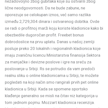
nezadovoljno zbog gubitaka koje su ostvarili zbog
lične neodgovornosti. Da ne bude zabune, ne
oporezuje se celokupan iznos, već samo razlika
između 2,729,304 dinara i ostvarenog dobitka. Ovde
se radi o profitnoj marži koju koriste kladionice kako bi
obezbedile dugoročan profit. Freebet bonus
dobrodoslice na prvu uplatu. Danas u našoj zemlji
posluje preko 20 lokalnih i regionalnih kladionica koje
imaju zvaničnu licencu Ministarstva finansija Sektora
za menjačke i devizne poslove i igre na sreću za
poslovanje u Srbiji. Rs se potrudio da vam predoči
realnu sliku o online kladionicama u Srbiji, te možete
pogledati na koji način smo rangirali prvih pet online
kladionica u Srbiji. Kada se spomene sportsko
klađenje generalno se misli na čitav niz kategorija u
tom jednom pojmu. Mozzart kladionica recenzija.