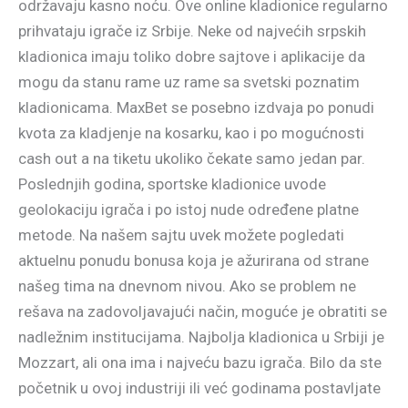
održavaju kasno noću. Ove online kladionice regularno
prihvataju igrače iz Srbije. Neke od najvećih srpskih
kladionica imaju toliko dobre sajtove i aplikacije da
mogu da stanu rame uz rame sa svetski poznatim
kladionicama. MaxBet se posebno izdvaja po ponudi
kvota za kladjenje na kosarku, kao i po mogućnosti
cash out a na tiketu ukoliko čekate samo jedan par.
Poslednjih godina, sportske kladionice uvode
geolokaciju igrača i po istoj nude određene platne
metode. Na našem sajtu uvek možete pogledati
aktuelnu ponudu bonusa koja je ažurirana od strane
našeg tima na dnevnom nivou. Ako se problem ne
rešava na zadovoljavajući način, moguće je obratiti se
nadležnim institucijama. Najbolja kladionica u Srbiji je
Mozzart, ali ona ima i najveću bazu igrača. Bilo da ste
početnik u ovoj industriji ili već godinama postavljate