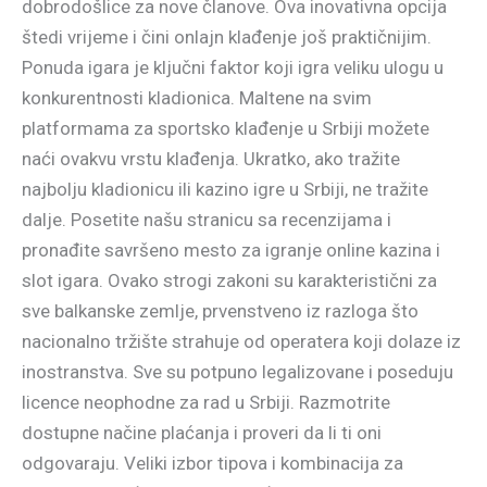
dobrodošlice za nove članove. Ova inovativna opcija
štedi vrijeme i čini onlajn klađenje još praktičnijim.
Ponuda igara je ključni faktor koji igra veliku ulogu u
konkurentnosti kladionica. Maltene na svim
platformama za sportsko klađenje u Srbiji možete
naći ovakvu vrstu klađenja. Ukratko, ako tražite
najbolju kladionicu ili kazino igre u Srbiji, ne tražite
dalje. Posetite našu stranicu sa recenzijama i
pronađite savršeno mesto za igranje online kazina i
slot igara. Ovako strogi zakoni su karakteristični za
sve balkanske zemlje, prvenstveno iz razloga što
nacionalno tržište strahuje od operatera koji dolaze iz
inostranstva. Sve su potpuno legalizovane i poseduju
licence neophodne za rad u Srbiji. Razmotrite
dostupne načine plaćanja i proveri da li ti oni
odgovaraju. Veliki izbor tipova i kombinacija za