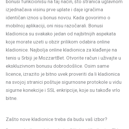
bonusi funkcionišu na taj način, što stranica uglavnom
izjednačava visinu prve uplate i daje igračima
identičan iznos u bonus novcu. Kada govorimo o
mobilnoj aplikaciji, oni nisu razočarali. Bonusi
kladionica su svakako jedan od najbitnijih aspekata
koje morate uzeti u obzir prilikom odabira online
kladionice. Najbolja online kladionica za klađenje na
tenis u Srbiji je MozzartBet. Otvorite račun i uživajte u
ekskluzivnom bonusu dobrodošlice. Osim same
licence, izrazito je bitno uvek proveriti da li kladionica
na svojoj stranici poštuje sigurnosne protokole u vidu
sigurne konekcije i SSL enkripcije, koje su takođe vrlo
bitne.
Zašto nove kladionice treba da budu vaš izbor?