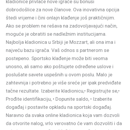
kladionice privlače nove igrače su bonusi
dobrodošlice za nove članove. Ova inovativna opcija
štedi vrijeme i čini onlajn klađenje još praktičnijim.
Ako se problem ne rešava na zadovoljavajući način,
moguće je obratiti se nadležnim institucijama.
Najbolja kladionica u Srbiji je Mozzart, ali ona ima i
najveću bazu igrača. Vaš odnos s partnerom se
postepeno. Sportsko klađenje može biti veoma
unosno, ali samo ako poštujete određene uslove i
poslušate savete uspešnih u ovom poslu. Malo je
zahtevnija i potrebno je više sreće jer ipak predviđate
tačne rezultate. Izaberite kladionicu,• Registrujte se,•
Prođite identifikaciju, • Dopunite saldo, • Izaberite
događaj i postavite opkladu na sportski događaj.
Naravno da svaka online kladionica koja vam dozvoli
da otvorite nalog, vrlo verovatno će vam dozvoliti i da