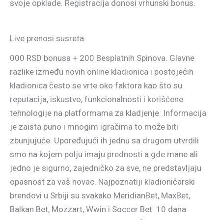
svoje opklade. Registracija donosi vrhunski bonus.
Live prenosi susreta
000 RSD bonusa + 200 Besplatnih Spinova. Glavne
razlike između novih online kladionica i postojećih
kladionica često se vrte oko faktora kao što su
reputacija, iskustvo, funkcionalnosti i korišćene
tehnologije na platformama za kladjenje. Informacija
je zaista puno i mnogim igračima to može biti
zbunjujuće. Upoređujući ih jednu sa drugom utvrdili
smo na kojem polju imaju prednosti a gde mane ali
jedno je sigurno, zajedničko za sve, ne predstavljaju
opasnost za vaš novac. Najpoznatiji kladioničarski
brendovi u Srbiji su svakako MeridianBet, MaxBet,
Balkan Bet, Mozzart, Wwin i Soccer Bet. 10 dana