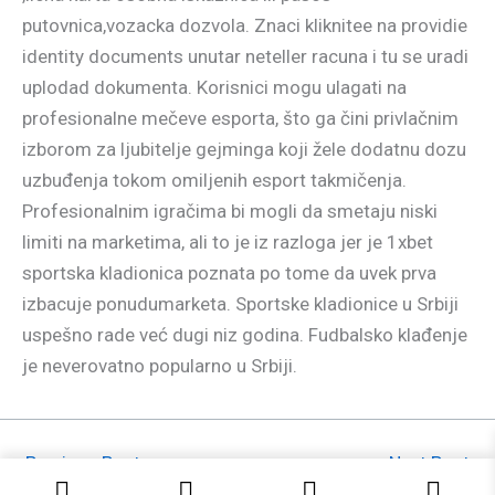
putovnica,vozacka dozvola. Znaci kliknitee na providie
identity documents unutar neteller racuna i tu se uradi
uplodad dokumenta. Korisnici mogu ulagati na
profesionalne mečeve esporta, što ga čini privlačnim
izborom za ljubitelje gejminga koji žele dodatnu dozu
uzbuđenja tokom omiljenih esport takmičenja.
Profesionalnim igračima bi mogli da smetaju niski
limiti na marketima, ali to je iz razloga jer je 1xbet
sportska kladionica poznata po tome da uvek prva
izbacuje ponudumarketa. Sportske kladionice u Srbiji
uspešno rade već dugi niz godina. Fudbalsko klađenje
je neverovatno popularno u Srbiji.
←
Previous Post
Next Post
→