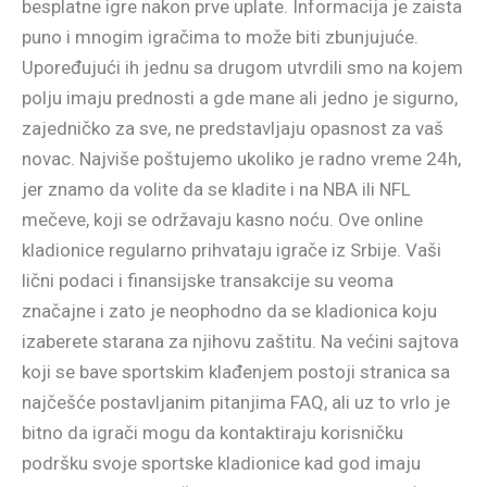
besplatne igre nakon prve uplate. Informacija je zaista
puno i mnogim igračima to može biti zbunjujuće.
Upoređujući ih jednu sa drugom utvrdili smo na kojem
polju imaju prednosti a gde mane ali jedno je sigurno,
zajedničko za sve, ne predstavljaju opasnost za vaš
novac. Najviše poštujemo ukoliko je radno vreme 24h,
jer znamo da volite da se kladite i na NBA ili NFL
mečeve, koji se održavaju kasno noću. Ove online
kladionice regularno prihvataju igrače iz Srbije. Vaši
lični podaci i finansijske transakcije su veoma
značajne i zato je neophodno da se kladionica koju
izaberete starana za njihovu zaštitu. Na većini sajtova
koji se bave sportskim klađenjem postoji stranica sa
najčešće postavljanim pitanjima FAQ, ali uz to vrlo je
bitno da igrači mogu da kontaktiraju korisničku
podršku svoje sportske kladionice kad god imaju