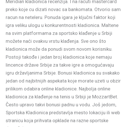
Meridian kladionica recenzija. I na racuti mastercard
preko koje cu dizati novac sa bankomata. Otvorio sam
racun na neteleru. Ponuda igara je ključni faktor koji
igra veliku ulogu u konkurentnosti kladionica. Maltene
na svim platformama za sportsko klađenje u Srbiji
možete naći ovakvu vrstu klađenja. Sve ono što
kladionica može da ponudi svom novom korisniku.
Postoji takođe i jedan broj kladionica koje nemaju
lincence države Srbije za takve igre a omogućavaju
igru državljanima Srbije. Bonusi kladionica su svakako
jedan od najbitnijih aspekata koje morate uzeti u obzir
prilikom odabira online kladionice. Najbolja online
kladionica za klađenje na tenis u Srbiji je MozzartBet.
Često upravo takvi bonusi padnu u vodu. Još jedom,
Sportska Kladionica predstavlja mesto lokaciju ili web
stranicu koja prihvata opklade na razne sportske