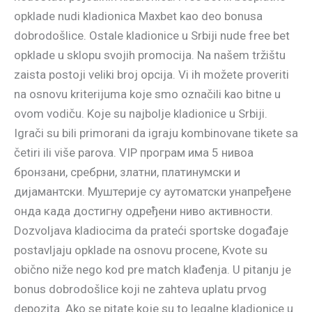
opklade nudi kladionica Maxbet kao deo bonusa
dobrodošlice. Ostale kladionice u Srbiji nude free bet
opklade u sklopu svojih promocija. Na našem tržištu
zaista postoji veliki broj opcija. Vi ih možete proveriti
na osnovu kriterijuma koje smo označili kao bitne u
ovom vodiču. Koje su najbolje kladionice u Srbiji.
Igrači su bili primorani da igraju kombinovane tikete sa
četiri ili više parova. VIP програм има 5 нивоа
бронзани, сребрни, златни, платинумски и
дијамантски. Муштерије су аутоматски унапређене
онда када достигну одређени ниво активности.
Dozvoljava kladiocima da prateći sportske događaje
postavljaju opklade na osnovu procene, Kvote su
obično niže nego kod pre match klađenja. U pitanju je
bonus dobrodošlice koji ne zahteva uplatu prvog
depozita. Ako se pitate koje su to legalne kladionice u