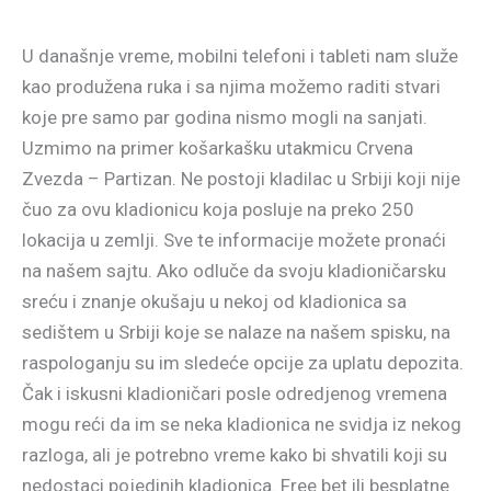
U današnje vreme, mobilni telefoni i tableti nam služe
kao produžena ruka i sa njima možemo raditi stvari
koje pre samo par godina nismo mogli na sanjati.
Uzmimo na primer košarkašku utakmicu Crvena
Zvezda – Partizan. Ne postoji kladilac u Srbiji koji nije
čuo za ovu kladionicu koja posluje na preko 250
lokacija u zemlji. Sve te informacije možete pronaći
na našem sajtu. Ako odluče da svoju kladioničarsku
sreću i znanje okušaju u nekoj od kladionica sa
sedištem u Srbiji koje se nalaze na našem spisku, na
raspologanju su im sledeće opcije za uplatu depozita.
Čak i iskusni kladioničari posle odredjenog vremena
mogu reći da im se neka kladionica ne svidja iz nekog
razloga, ali je potrebno vreme kako bi shvatili koji su
nedostaci pojedinih kladionica. Free bet ili besplatne