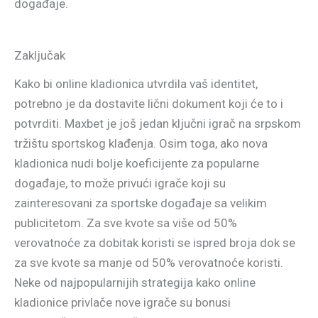
događaje.
Zaključak
Kako bi online kladionica utvrdila vaš identitet,
potrebno je da dostavite lični dokument koji će to i
potvrditi. Maxbet je još jedan ključni igrač na srpskom
tržištu sportskog klađenja. Osim toga, ako nova
kladionica nudi bolje koeficijente za popularne
događaje, to može privući igrače koji su
zainteresovani za sportske događaje sa velikim
publicitetom. Za sve kvote sa više od 50%
verovatnoće za dobitak koristi se ispred broja dok se
za sve kvote sa manje od 50% verovatnoće koristi.
Neke od najpopularnijih strategija kako online
kladionice privlače nove igrače su bonusi