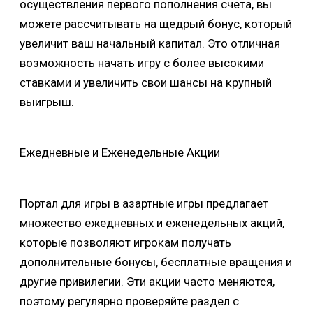
осуществления первого пополнения счета, вы
можете рассчитывать на щедрый бонус, который
увеличит ваш начальный капитал. Это отличная
возможность начать игру с более высокими
ставками и увеличить свои шансы на крупный
выигрыш.
Ежедневные и Еженедельные Акции
Портал для игры в азартные игры предлагает
множество ежедневных и еженедельных акций,
которые позволяют игрокам получать
дополнительные бонусы, бесплатные вращения и
другие привилегии. Эти акции часто меняются,
поэтому регулярно проверяйте раздел с