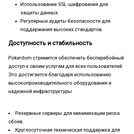
Использование SSL-шифрования для
защиты данных.
Регулярные аудиты безопасности для
поддержания высоких стандартов.
Доступность и стабильность
Pokerdom стремится обеспечить бесперебойный
доступ к своим услугам для всех пользователей.
Это достигается благодаря использованию
высокопроизводительного оборудования и
надежной инфраструктуры.
Резервные серверы для минимизации риска
сбоев.
Круглосуточная техническая поддержка для