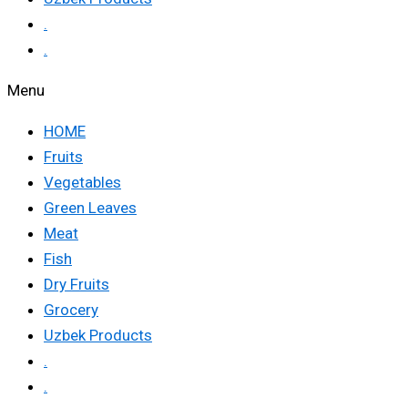
.
.
Menu
HOME
Fruits
Vegetables
Green Leaves
Meat
Fish
Dry Fruits
Grocery
Uzbek Products
.
.