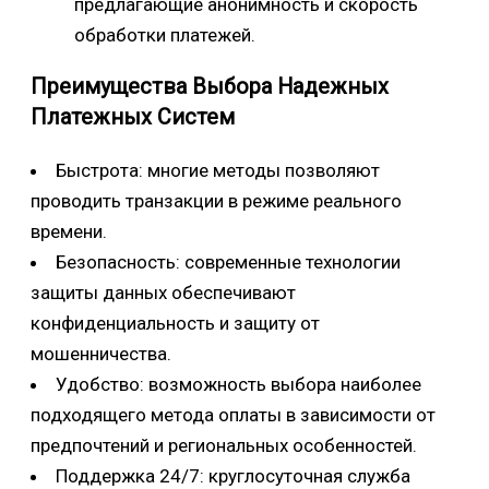
предлагающие анонимность и скорость
обработки платежей.
Преимущества Выбора Надежных
Платежных Систем
Быстрота: многие методы позволяют
проводить транзакции в режиме реального
времени.
Безопасность: современные технологии
защиты данных обеспечивают
конфиденциальность и защиту от
мошенничества.
Удобство: возможность выбора наиболее
подходящего метода оплаты в зависимости от
предпочтений и региональных особенностей.
Поддержка 24/7: круглосуточная служба