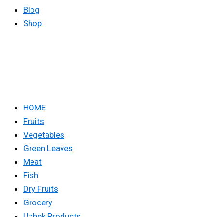
Blog
Shop
HOME
Fruits
Vegetables
Green Leaves
Meat
Fish
Dry Fruits
Grocery
Uzbek Products