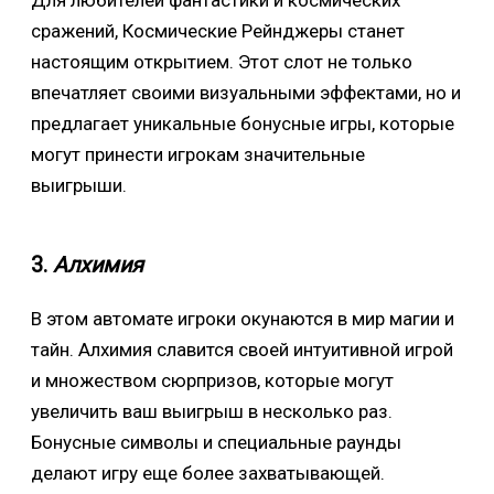
Для любителей фантастики и космических
сражений, Космические Рейнджеры станет
настоящим открытием. Этот слот не только
впечатляет своими визуальными эффектами, но и
предлагает уникальные бонусные игры, которые
могут принести игрокам значительные
выигрыши.
3.
Алхимия
В этом автомате игроки окунаются в мир магии и
тайн. Алхимия славится своей интуитивной игрой
и множеством сюрпризов, которые могут
увеличить ваш выигрыш в несколько раз.
Бонусные символы и специальные раунды
делают игру еще более захватывающей.