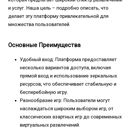
и услуг. Наша цель – подробно описать, что
делает эту платформу привлекательной для
множества пользователей.
Основные Преимущества
Удобный вход: Платформа предоставляет
несколько вариантов доступа, включая
прямой вход и использование зеркальных
ресурсов, что обеспечивает стабильную и
бесперебойную игру.
Разнообразие игр: Пользователи могут
наслаждаться широким выбором игр, от
классических азартных игр до современных
виртуальных развлечений.