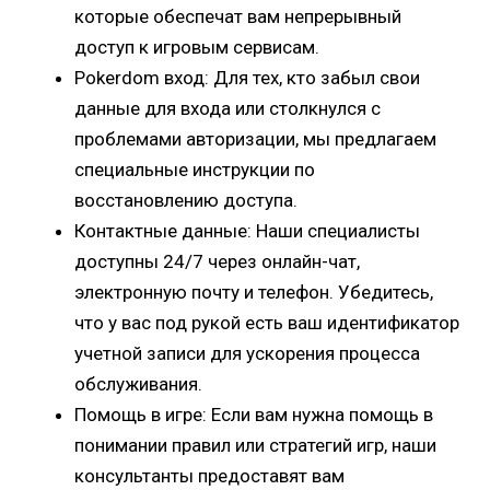
которые обеспечат вам непрерывный
доступ к игровым сервисам.
Pokerdom вход: Для тех, кто забыл свои
данные для входа или столкнулся с
проблемами авторизации, мы предлагаем
специальные инструкции по
восстановлению доступа.
Контактные данные: Наши специалисты
доступны 24/7 через онлайн-чат,
электронную почту и телефон. Убедитесь,
что у вас под рукой есть ваш идентификатор
учетной записи для ускорения процесса
обслуживания.
Помощь в игре: Если вам нужна помощь в
понимании правил или стратегий игр, наши
консультанты предоставят вам