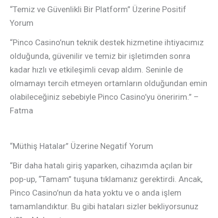
“Temiz ve Güvenlikli Bir Platform” Üzerine Positif
Yorum
“Pinco Casino’nun teknik destek hizmetine ihtiyacımız
olduğunda, güvenilir ve temiz bir işletimden sonra
kadar hızlı ve etkileşimli cevap aldım. Seninle de
olmamayı tercih etmeyen ortamların olduğundan emin
olabileceğiniz sebebiyle Pinco Casino’yu öneririm.” –
Fatma
“Müthiş Hatalar” Üzerine Negatif Yorum
“Bir daha hatalı giriş yaparken, cihazımda açılan bir
pop-up, “Tamam” tuşuna tıklamanız gerektirdi. Ancak,
Pinco Casino’nun da hata yoktu ve o anda işlem
tamamlandıktur. Bu gibi hataları sizler bekliyorsunuz