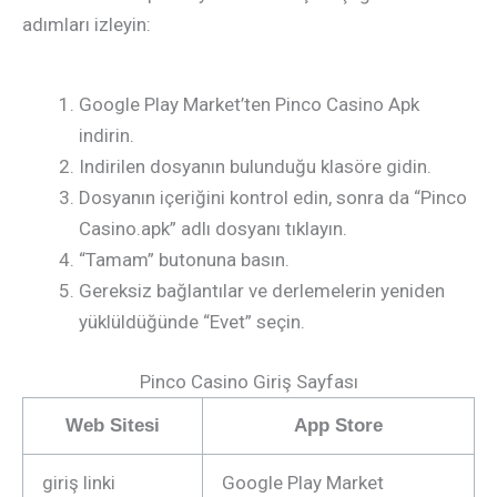
adımları izleyin:
Google Play Market’ten Pinco Casino Apk
indirin.
Indirilen dosyanın bulunduğu klasöre gidin.
Dosyanın içeriğini kontrol edin, sonra da “Pinco
Casino.apk” adlı dosyanı tıklayın.
“Tamam” butonuna basın.
Gereksiz bağlantılar ve derlemelerin yeniden
yüklüldüğünde “Evet” seçin.
Pinco Casino Giriş Sayfası
Web Sitesi
App Store
giriş linki
Google Play Market