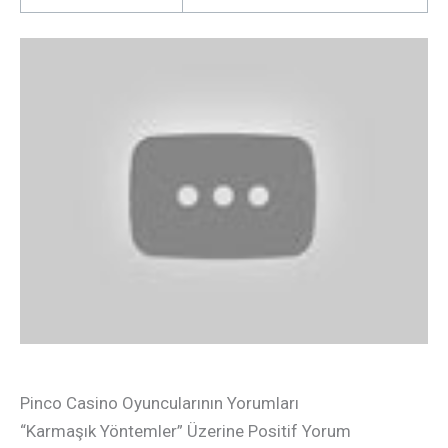
Pinco Casino Oyuncularının Yorumları
“Karmaşık Yöntemler” Üzerine Positif Yorum