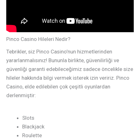
Pinco Casino Hileleri Nedir?
Tebrikler, siz Pinco Casino’nun hizmetlerinden
yararlanmalısınız! Bununla birlikte, güvenilirliği ve
güvenliği garanti edebileceğimiz sadece öncelikle size
hileler hakkında bilgi vermek isterek izin veririz. Pinco
Casino, elde edilebilen çok çeşitli oyunlardan
derlenmiştir:
Slots
Blackjack
Roulette