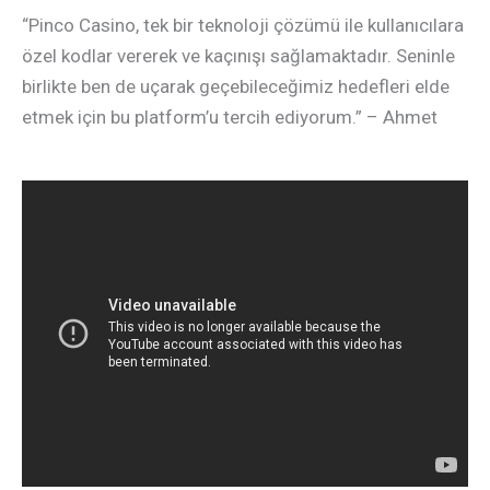
“Pinco Casino, tek bir teknoloji çözümü ile kullanıcılara
özel kodlar vererek ve kaçınışı sağlamaktadır. Seninle
birlikte ben de uçarak geçebileceğimiz hedefleri elde
etmek için bu platform’u tercih ediyorum.” – Ahmet