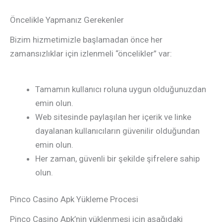
Öncelikle Yapmanız Gerekenler
Bizim hizmetimizle başlamadan önce her
zamansızlıklar için izlenmeli “öncelikler” var:
Tamamın kullanıcı roluna uygun olduğunuzdan
emin olun.
Web sitesinde paylaşılan her içerik ve linke
dayalanan kullanıcıların güvenilir olduğundan
emin olun.
Her zaman, güvenli bir şekilde şifrelere sahip
olun.
Pinco Casino Apk Yükleme Procesi
Pinco Casino Apk’nin yüklenmesi için aşağıdaki