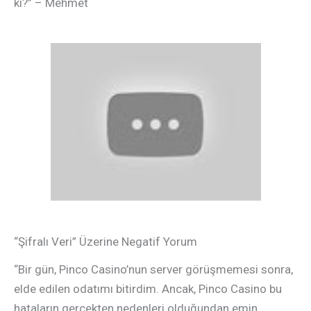
ki?” – Mehmet
“Şifralı Veri” Üzerine Negatif Yorum
“Bir gün, Pinco Casino’nun server görüşmemesi sonra,
elde edilen odatımı bitirdim. Ancak, Pinco Casino bu
hataların gerçekten nedenleri olduğundan emin