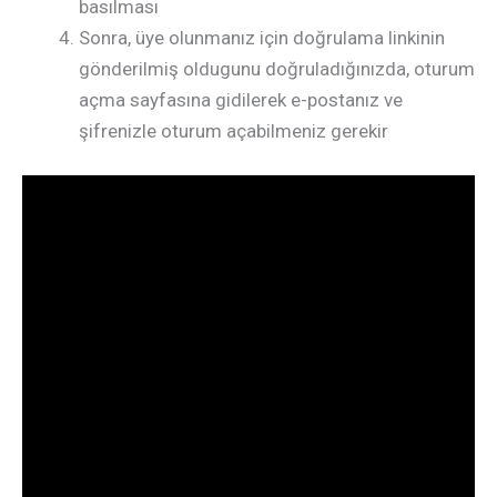
basılması
Sonra, üye olunmanız için doğrulama linkinin
gönderilmiş oldugunu doğruladığınızda, oturum
açma sayfasına gidilerek e-postanız ve
şifrenizle oturum açabilmeniz gerekir