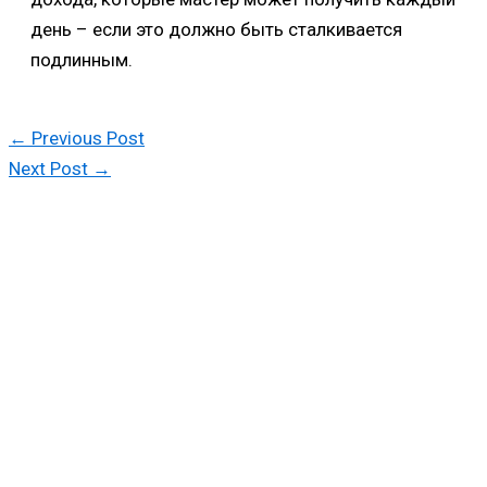
день – если это должно быть сталкивается
подлинным.
←
Previous Post
Next Post
→