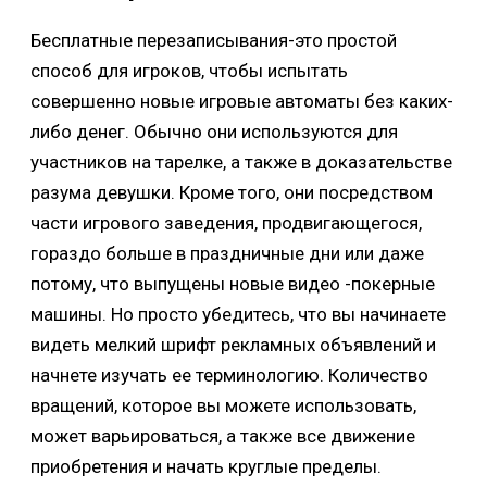
Бесплатные перезаписывания-это простой
способ для игроков, чтобы испытать
совершенно новые игровые автоматы без каких-
либо денег. Обычно они используются для
участников на тарелке, а также в доказательстве
разума девушки. Кроме того, они посредством
части игрового заведения, продвигающегося,
гораздо больше в праздничные дни или даже
потому, что выпущены новые видео -покерные
машины. Но просто убедитесь, что вы начинаете
видеть мелкий шрифт рекламных объявлений и
начнете изучать ее терминологию. Количество
вращений, которое вы можете использовать,
может варьироваться, а также все движение
приобретения и начать круглые пределы.