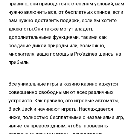
правило, они приводятся к степеням условий, вам
нужно включить все, от бесплатных спинов, если
вам нужно доставить подарки, если вы хотите
джекпоты.Они также могут владеть
дополнительными функциями, такими как
создание дикой природы или, возможно,
множителя, ваша помощь в Pro’azines шансы на
прибыль.
Все уникальные игры в казино казино кажутся
совершенно свободными от всех различных
устройств. Как правило, это игровые автоматы,
Black Jack и начинают играть. Наслаждается
ниже, полностью бесплатными с названиями игр,
является превосходным, чтобы проверить