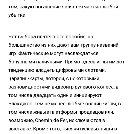
том, какую погашение является частью любой
убытки.
Нет выбора платежного пособия, но
большинство из них дают вам группу названий
игр. Фактические могут наслаждаться
бонусными наличными. Прямо здесь игры имеют
тенденцию владеть цифровыми слотами,
царапин-карты, лотереи, с некоторыми
разновидностями видеоигр рулевого колеса, в
том числе двадцать один и инициируют
Блэкджек. Тем не менее, любые онлайн -игры, в
том числе живые платформы продавцов или,
возможно, Chemin de Fer, исключаются в
выставке. Кроме того, тысячи нулевых пищи в