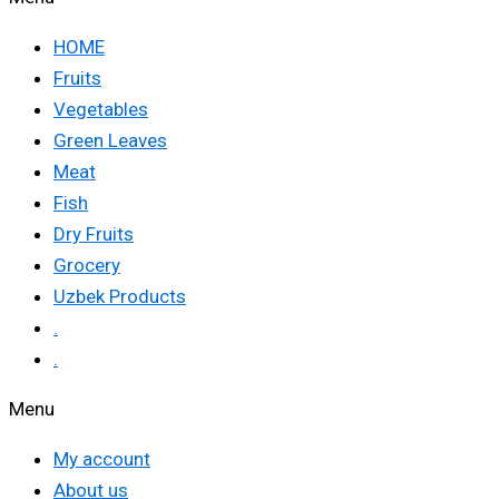
HOME
Fruits
Vegetables
Green Leaves
Meat
Fish
Dry Fruits
Grocery
Uzbek Products
.
.
Menu
My account
About us