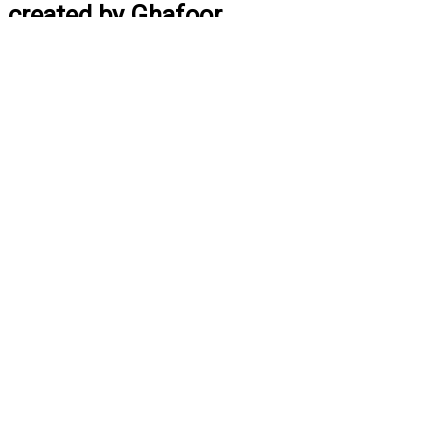
created by Ghafoor
Home
Search
Cart
Profile