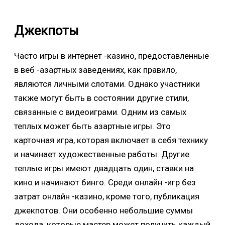
Джекпоты
Часто игры в интернет -казино, предоставленные
в веб -азартных заведениях, как правило,
являются личными слотами. Однако участники
также могут быть в состоянии другие стили,
связанные с видеоиграми. Одним из самых
теплых может быть азартные игры. Это
карточная игра, которая включает в себя технику
и начинает художественные работы. Другие
теплые игры имеют двадцать один, ставки на
кино и начинают бинго. Среди онлайн -игр без
затрат онлайн -казино, кроме того, публикация
джекпотов. Они особенно небольшие суммы
дохода, которые мастер может получить каждый