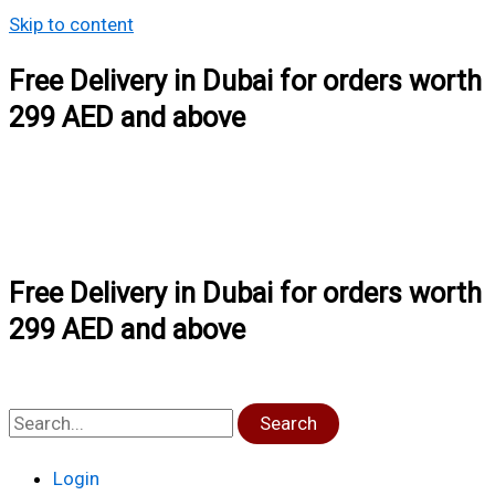
Skip to content
Free Delivery in Dubai for orders worth
299 AED and above
Free Delivery in Dubai for orders worth
299 AED and above
Search
Login