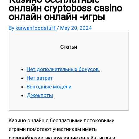
онлайн cryptoboss casino
онлайн онлайн -игры
By
karwanfoodstuff
/
May 20, 2024
Статьи
Нет дополнительных бонусов.
Нет затрат
Выгодные модели
Джекпоты
Казино онлайн с бесплатными потоковыми
играми помогают участникам иметь
разнообразие, включающие онлайн -игры в